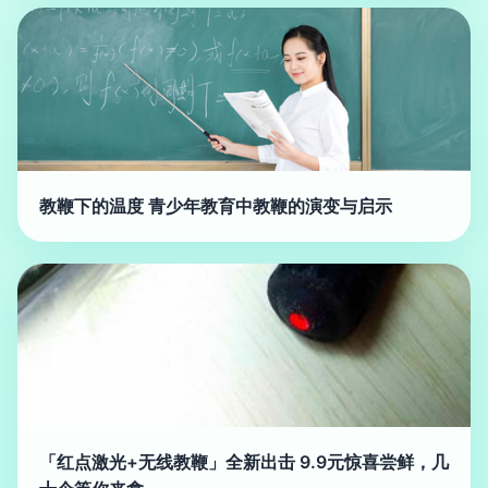
教鞭下的温度 青少年教育中教鞭的演变与启示
「红点激光+无线教鞭」全新出击 9.9元惊喜尝鲜，几