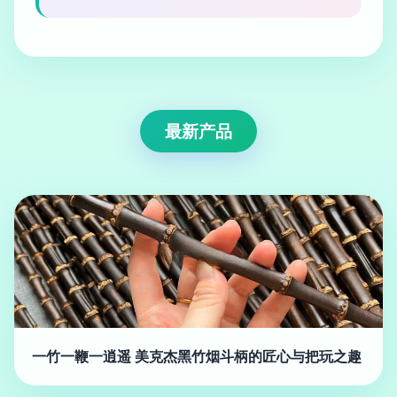
最新产品
一竹一鞭一逍遥 美克杰黑竹烟斗柄的匠心与把玩之趣