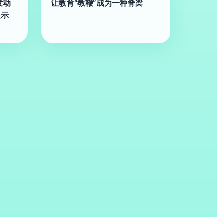
发动
让教育“教鞭”成为一种脊梁
展示