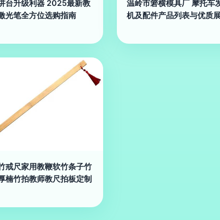
讲台升级利器 2025最新教
温岭市箬横模具厂 摩托车
激光笔全方位选购指南
机及配件产品列表与优质
竹戒尺家用教鞭软竹条子竹
厚楠竹拍教师教尺拍板定制