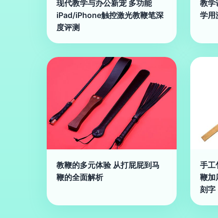
现代教学与办公新宠 多功能
教学
iPad/iPhone触控激光教鞭笔深
学用
度评测
教鞭的多元体验 从打屁屁到马
手工
鞭的全面解析
鞭加
刻字